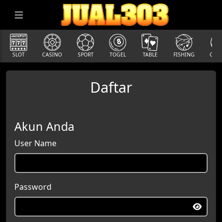
SLOT
CASINO
SPORT
TOGEL
TABLE
FISHING
COCK
Daftar
Akun Anda
User Name
Password